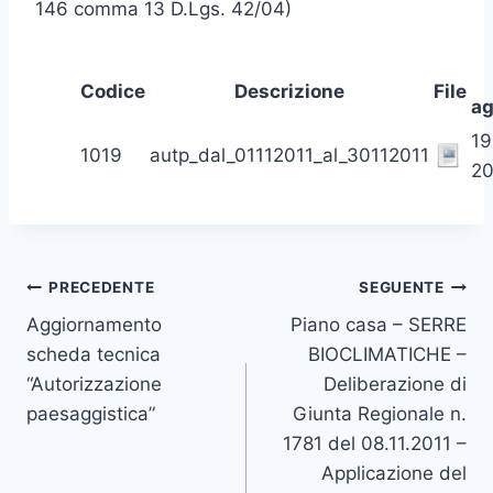
146 comma 13 D.Lgs. 42/04)
Codice
Descrizione
File
a
19
1019
autp_dal_01112011_al_30112011
20
Navigazione
PRECEDENTE
SEGUENTE
Aggiornamento
Piano casa – SERRE
articoli
scheda tecnica
BIOCLIMATICHE –
“Autorizzazione
Deliberazione di
paesaggistica”
Giunta Regionale n.
1781 del 08.11.2011 –
Applicazione del