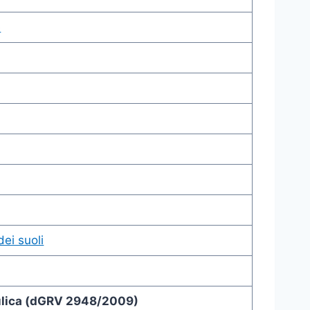
e
ei suoli
aulica (dGRV 2948/2009)