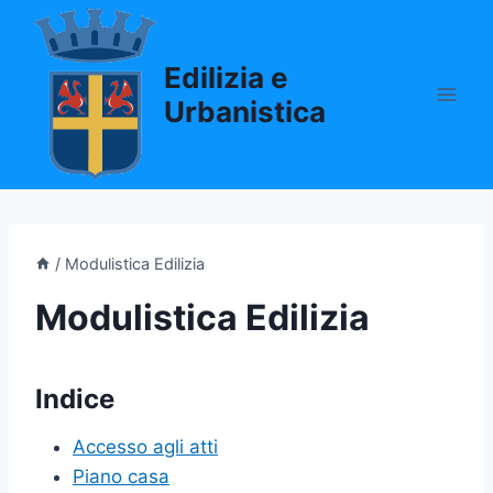
Salta
al
Edilizia e
contenuto
Urbanistica
/
Modulistica Edilizia
Modulistica Edilizia
Indice
Accesso agli atti
Piano casa