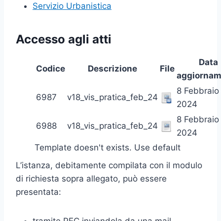
Servizio Urbanistica
Accesso agli atti
Data
Codice
Descrizione
File
aggiornam
8 Febbraio
6987
v18_vis_pratica_feb_24
2024
8 Febbraio
6988
v18_vis_pratica_feb_24
2024
Template doesn't exists. Use default
L’istanza, debitamente compilata con il modulo
di richiesta sopra allegato, può essere
presentata:
tramite PEC inviandola da una mail