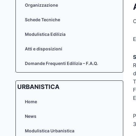
Organizzazione
Schede Tecniche
C
Modulistica Edilizia
E
Atti e disposizioni
S
Domande Frequenti Edilizia – F.A.Q.
R
d
T
URBANISTICA
F
E
Home
P
News
3
Modulistica Urbanistica