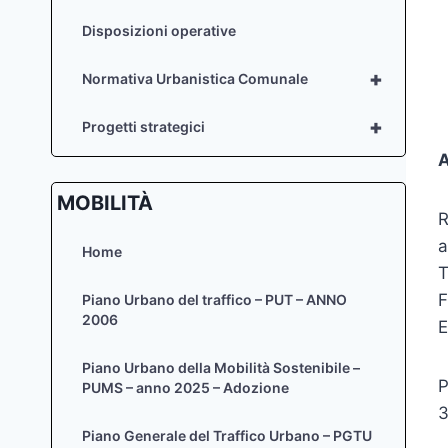
Disposizioni operative
+
Normativa Urbanistica Comunale
+
Progetti strategici
A
MOBILITÀ
R
a
Home
T
F
Piano Urbano del traffico – PUT – ANNO
2006
E
Piano Urbano della Mobilità Sostenibile –
P
PUMS – anno 2025 – Adozione
3
Piano Generale del Traffico Urbano – PGTU