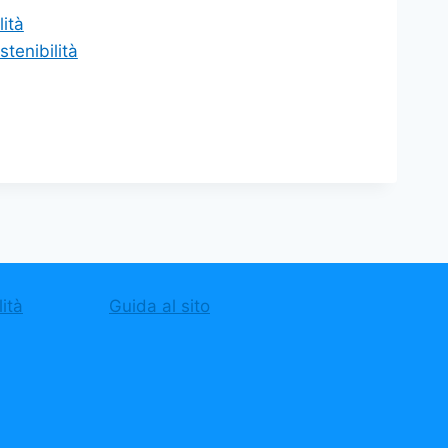
lità
stenibilità
ità
Guida al sito