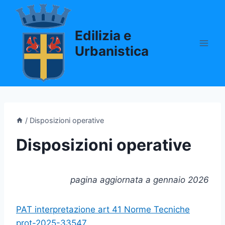
Salta
al
Edilizia e
contenuto
Urbanistica
/
Disposizioni operative
Disposizioni operative
pagina aggiornata a gennaio 2026
PAT interpretazione art 41 Norme Tecniche
prot-2025-33547