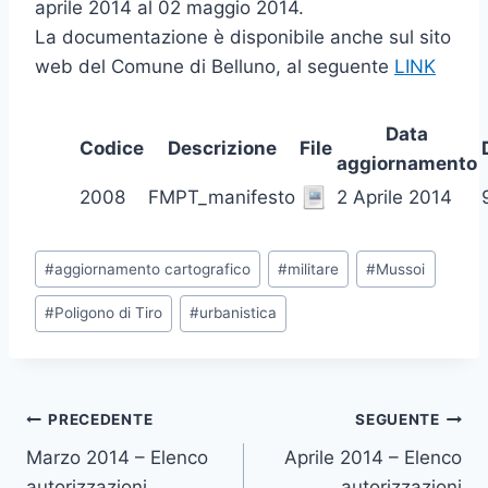
aprile 2014 al 02 maggio 2014.
La documentazione è disponibile anche sul sito
web del Comune di Belluno, al seguente
LINK
Data
Codice
Descrizione
File
aggiornamento
2008
FMPT_manifesto
2 Aprile 2014
Tag
#
aggiornamento cartografico
#
militare
#
Mussoi
articolo:
#
Poligono di Tiro
#
urbanistica
Navigazione
PRECEDENTE
SEGUENTE
Marzo 2014 – Elenco
Aprile 2014 – Elenco
articoli
autorizzazioni
autorizzazioni