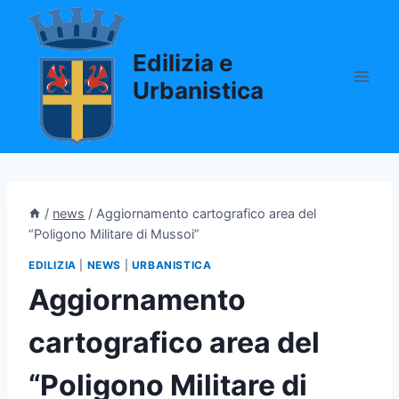
Salta
al
Edilizia e
contenuto
Urbanistica
/
news
/
Aggiornamento cartografico area del
“Poligono Militare di Mussoi”
EDILIZIA
|
NEWS
|
URBANISTICA
Aggiornamento
cartografico area del
“Poligono Militare di