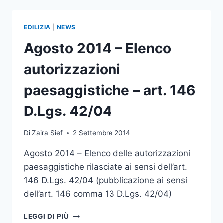
133
DEL
12.09.2014
EDILIZIA
|
NEWS
(DECRETO
SBLOCCA
Agosto 2014 – Elenco
ITALIA)
autorizzazioni
paesaggistiche – art. 146
D.Lgs. 42/04
Di
Zaira Sief
2 Settembre 2014
Agosto 2014 – Elenco delle autorizzazioni
paesaggistiche rilasciate ai sensi dell’art.
146 D.Lgs. 42/04 (pubblicazione ai sensi
dell’art. 146 comma 13 D.Lgs. 42/04)
AGOSTO
LEGGI DI PIÙ