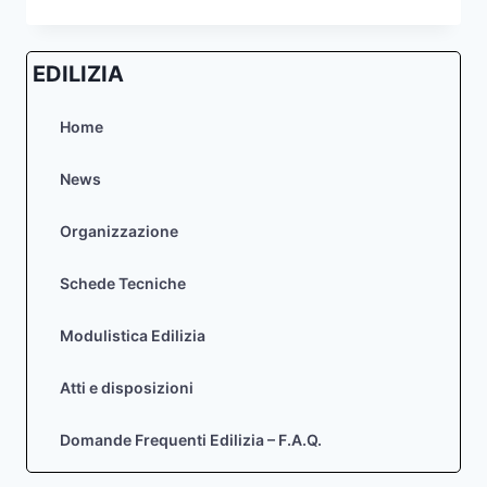
2014
–
ELENCO
EDILIZIA
AUTORIZZAZIONI
PAESAGGISTICHE
–
Home
ART.
146
News
D.LGS.
42/04
Organizzazione
Schede Tecniche
Modulistica Edilizia
Atti e disposizioni
Domande Frequenti Edilizia – F.A.Q.