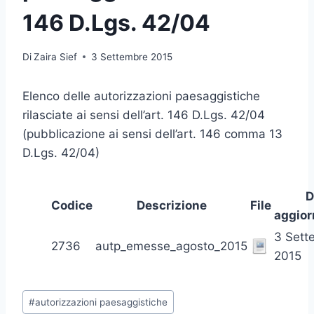
146 D.Lgs. 42/04
Di
Zaira Sief
3 Settembre 2015
Elenco delle autorizzazioni paesaggistiche
rilasciate ai sensi dell’art. 146 D.Lgs. 42/04
(pubblicazione ai sensi dell’art. 146 comma 13
D.Lgs. 42/04)
D
Codice
Descrizione
File
aggio
3 Sett
2736
autp_emesse_agosto_2015
2015
Tag
#
autorizzazioni paesaggistiche
articolo: