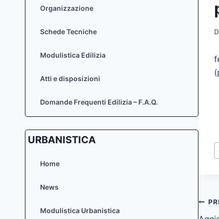
Organizzazione
Schede Tecniche
D
Modulistica Edilizia
f
(
Atti e disposizioni
Domande Frequenti Edilizia – F.A.Q.
URBANISTICA
T
a
Home
News
Na
PR
Modulistica Urbanistica
Aggio