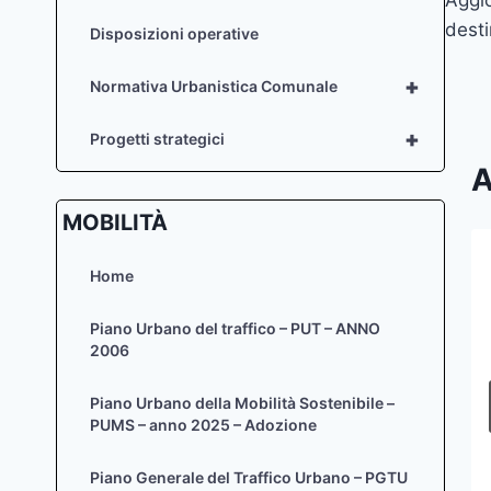
art
desti
Disposizioni operative
+
Normativa Urbanistica Comunale
+
Progetti strategici
A
MOBILITÀ
Home
dicembre 2019 – Elenco
autorizzazioni paesaggistiche –
Piano Urbano del traffico – PUT – ANNO
art. 146 D.Lgs. 42/04
2006
Di
Zaira Sief
13 Gennaio 2020
Piano Urbano della Mobilità Sostenibile –
PUMS – anno 2025 – Adozione
Piano Generale del Traffico Urbano – PGTU