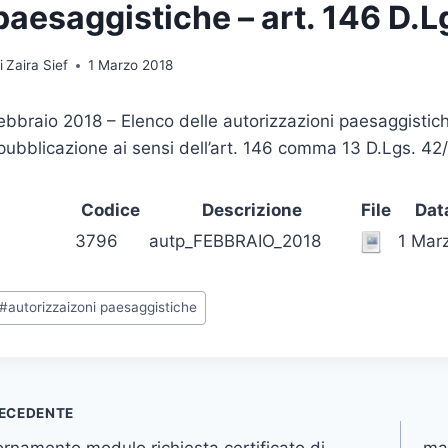
paesaggistiche – art. 146 D.L
i
Zaira Sief
1 Marzo 2018
ebbraio 2018 – Elenco delle autorizzazioni paesaggistiche
pubblicazione ai sensi dell’art. 146 comma 13 D.Lgs. 42
Codice
Descrizione
File
Dat
3796
autp_FEBBRAIO_2018
1 Mar
ag
#
autorizzaizoni paesaggistiche
rticolo:
vigazione
ECEDENTE
rnamento modulo richiesta certificato di
mar