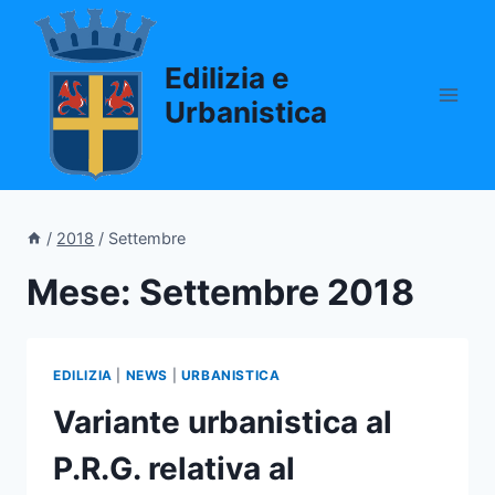
Salta
al
Edilizia e
contenuto
Urbanistica
/
2018
/
Settembre
Mese: Settembre 2018
EDILIZIA
|
NEWS
|
URBANISTICA
Variante urbanistica al
P.R.G. relativa al