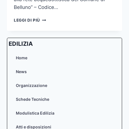
Belluno” – Codice…
VARIANTE
LEGGI DI PIÙ
URBANISTICA
AL
P.R.G.
EDILIZIA
RELATIVA
AL
COMPLETAMENTO
Home
DELLE
OPERE
News
DI
ADDUZIONE
Organizzazione
DELL’ACQUEDOTTO
RIO
DEI
Schede Tecniche
FRARI
Modulistica Edilizia
Atti e disposizioni