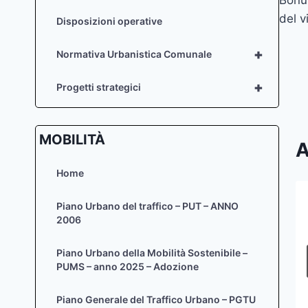
art
del 
Disposizioni operative
+
Normativa Urbanistica Comunale
+
Progetti strategici
MOBILITÀ
A
Home
Piano Urbano del traffico – PUT – ANNO
luglio 2018 – Elenco autorizzazioni
2006
paesaggistiche – art. 146 D.Lgs.
42/04
Piano Urbano della Mobilità Sostenibile –
PUMS – anno 2025 – Adozione
Di
Zaira Sief
9 Agosto 2018
Piano Generale del Traffico Urbano – PGTU