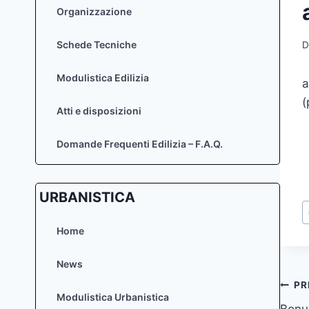
Organizzazione
Schede Tecniche
D
Modulistica Edilizia
a
(
Atti e disposizioni
Domande Frequenti Edilizia – F.A.Q.
URBANISTICA
T
a
Home
News
Na
PR
Modulistica Urbanistica
Bonu