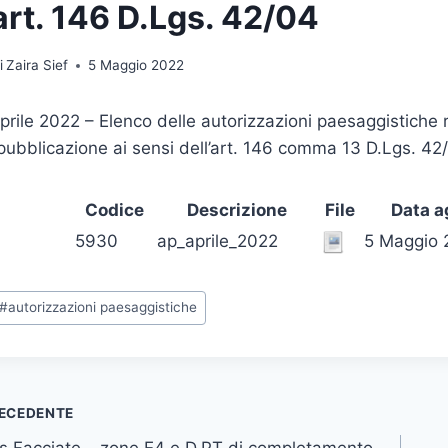
art. 146 D.Lgs. 42/04
i
Zaira Sief
5 Maggio 2022
prile 2022 – Elenco delle autorizzazioni paesaggistiche ri
pubblicazione ai sensi dell’art. 146 comma 13 D.Lgs. 42
Codice
Descrizione
File
Data 
5930
ap_aprile_2022
5 Maggio 
ag
#
autorizzazioni paesaggistiche
rticolo:
vigazione
ECEDENTE
s Facciate – zone E4 e D.PT di completamento