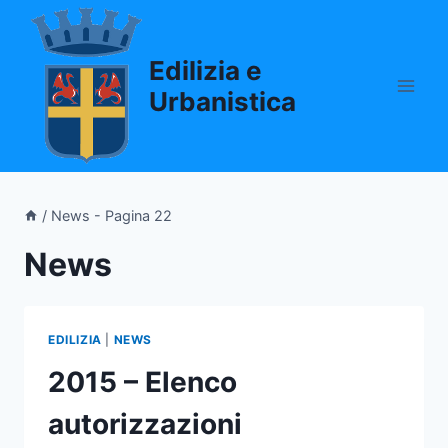
Salta
al
Edilizia e
contenuto
Urbanistica
/
News
- Pagina 22
News
EDILIZIA
|
NEWS
2015 – Elenco
autorizzazioni