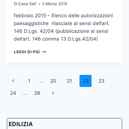
Di
Zaira Sief
2 Marzo 2015
ACCORDO
DI
febbraio 2015 – Elenco delle autorizzazioni
PROGRAMMA
paesaggistiche rilasciate ai sensi dell’art.
VARIANTE
URBANISTICA
146 D.Lgs. 42/04 (pubblicazione ai sensi
AL
dell’art. 146 comma 13 D.Lgs.42/04)
P.R.G.
FEBBRAIO
LEGGI DI PIÙ
2015
–
ELENCO
AUTORIZZAZIONI
Navigazione
Pagina
1
…
20
21
22
23
PAESAGGISTICHE
–
pagina
Precedente
Pagina
24
…
38
ART.
146
successiva
D.LGS.
42/04
EDILIZIA