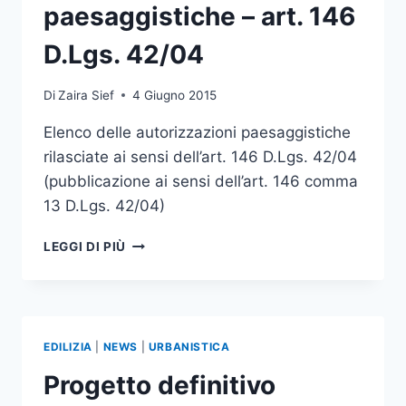
paesaggistiche – art. 146
D.Lgs. 42/04
Di
Zaira Sief
4 Giugno 2015
Elenco delle autorizzazioni paesaggistiche
rilasciate ai sensi dell’art. 146 D.Lgs. 42/04
(pubblicazione ai sensi dell’art. 146 comma
13 D.Lgs. 42/04)
2015
LEGGI DI PIÙ
–
ELENCO
AUTORIZZAZIONI
PAESAGGISTICHE
–
EDILIZIA
|
NEWS
|
URBANISTICA
ART.
146
Progetto definitivo
D.LGS.