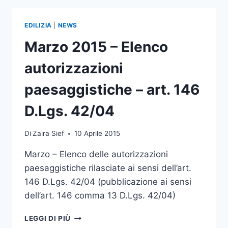
INIZIATIVA
PRIVATA
EDILIZIA
|
NEWS
“SOIS-
CAVIDIEI”
Marzo 2015 – Elenco
–
ADOZIONE
autorizzazioni
CON
PRESCRIZIONI
paesaggistiche – art. 146
D.Lgs. 42/04
Di
Zaira Sief
10 Aprile 2015
Marzo – Elenco delle autorizzazioni
paesaggistiche rilasciate ai sensi dell’art.
146 D.Lgs. 42/04 (pubblicazione ai sensi
dell’art. 146 comma 13 D.Lgs. 42/04)
MARZO
LEGGI DI PIÙ
2015