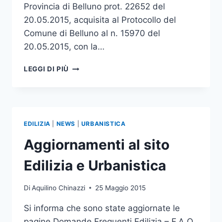
Provincia di Belluno prot. 22652 del
20.05.2015, acquisita al Protocollo del
Comune di Belluno al n. 15970 del
20.05.2015, con la…
PROGETTO
LEGGI DI PIÙ
DEFINITIVO
SEGNALETICA
LUNGO
LA
CICLOVIA
EDILIZIA
|
NEWS
|
URBANISTICA
MONACO/VENEZIA
–
Aggiornamenti al sito
CONVOCAZIONE
CONFERENZA
Edilizia e Urbanistica
DEI
SERVIZI
Di
Aquilino Chinazzi
25 Maggio 2015
DECISORIA
Si informa che sono state aggiornate le
pagine Domande Frequenti Edilizia – F.A.Q.