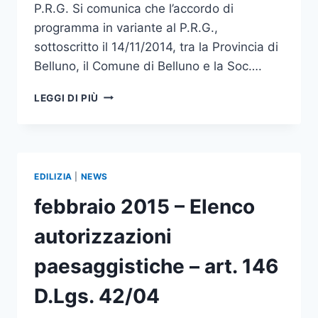
P.R.G. Si comunica che l’accordo di
programma in variante al P.R.G.,
sottoscritto il 14/11/2014, tra la Provincia di
Belluno, il Comune di Belluno e la Soc….
VARIANTE
LEGGI DI PIÙ
URBANISTICA
PERCORSO
CICLOPEDONALE
BELLUNO
–
EDILIZIA
|
NEWS
FELTRE:
REALIZZAZIONE
febbraio 2015 – Elenco
PRIMO
TRATTO
autorizzazioni
BELLUNO
–
paesaggistiche – art. 146
SAN
FERMO
D.Lgs. 42/04
–
APPROVAZIONE