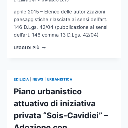
Di
Zaira Sief
6 Maggio 2015
aprile 2015 – Elenco delle autorizzazioni
paesaggistiche rilasciate ai sensi dell’art.
146 D.Lgs. 42/04 (pubblicazione ai sensi
dell’art. 146 comma 13 D.Lgs. 42/04)
APRILE
LEGGI DI PIÙ
2015
–
ELENCO
AUTORIZZAZIONI
PAESAGGISTICHE
EDILIZIA
|
NEWS
|
URBANISTICA
–
ART.
Piano urbanistico
146
D.LGS.
attuativo di iniziativa
42/04
privata “Sois-Cavidiei” –
Adozione con