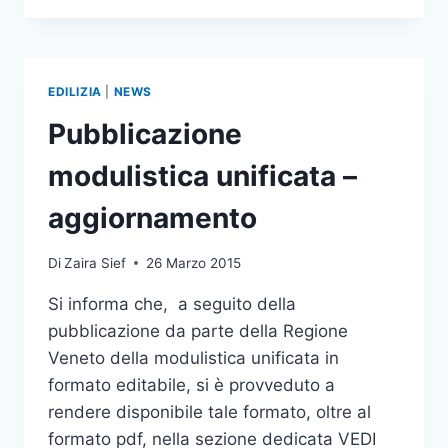
–
ELENCO
AUTORIZZAZIONI
PAESAGGISTICHE
EDILIZIA
|
NEWS
–
ART.
Pubblicazione
146
D.LGS.
modulistica unificata –
42/04
aggiornamento
Di
Zaira Sief
26 Marzo 2015
Si informa che, a seguito della
pubblicazione da parte della Regione
Veneto della modulistica unificata in
formato editabile, si è provveduto a
rendere disponibile tale formato, oltre al
formato pdf, nella sezione dedicata VEDI