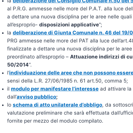
la
deliberazione del Consiglio Comunale n.50 del 
al P.R.G. ammesse nelle more del P.A.T. alla luce dell’
a dettare una nuova disciplina per le aree nelle quali
all’esproprio-
disposizioni applicative
“;
la
deliberazione di Giunta Comunale n. 46 del 19/
PRG ammesse nelle more del PAT alla luce dell’art.4
finalizzate a dettare una nuova disciplina per le aree 
preordinato all’esproprio –
Attuazione indirizzi di cu
50/2014
“.
l’
individuazione delle aree che non possono essere 
sensi della L.R. 27/06/1985 n. 61 art.50, comma 5;
il
modulo per manifestare l’interesse
ad attivare la 
dall’
avviso pubblico
;
lo
schema di atto unilaterale d’obbligo
, da sottoscr
valutazione preliminare che sarà effettuata dall’uffici
fornite per mezzo del modulo compilato.