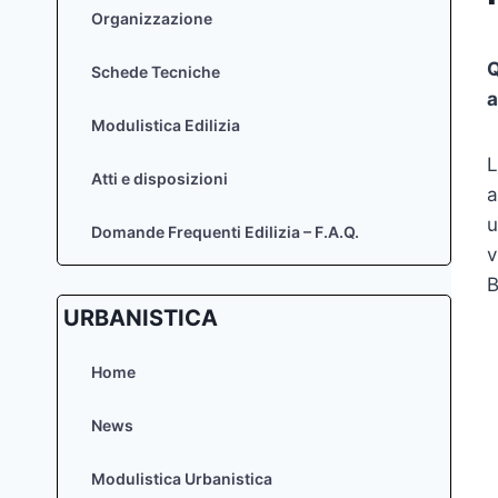
Organizzazione
Q
Schede Tecniche
a
Modulistica Edilizia
L
Atti e disposizioni
a
u
Domande Frequenti Edilizia – F.A.Q.
v
B
URBANISTICA
Home
News
Modulistica Urbanistica