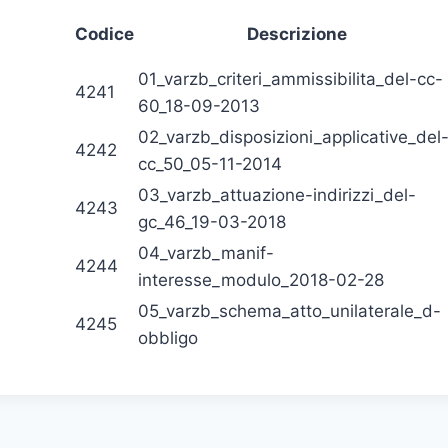
Codice
Descrizione
01_varzb_criteri_ammissibilita_del-cc-
4241
60_18-09-2013
02_varzb_disposizioni_applicative_del
4242
cc_50_05-11-2014
03_varzb_attuazione-indirizzi_del-
4243
gc_46_19-03-2018
04_varzb_manif-
4244
interesse_modulo_2018-02-28
05_varzb_schema_atto_unilaterale_d-
4245
obbligo