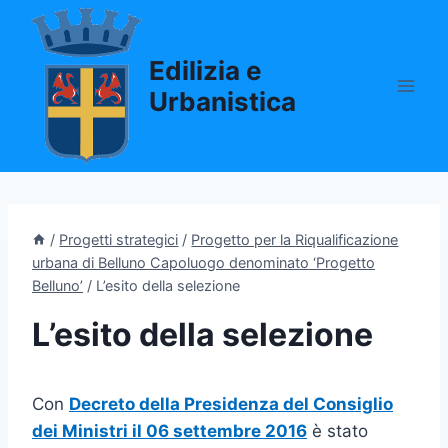
Salta
al
Edilizia e
contenuto
Urbanistica
/
Progetti strategici
/
Progetto per la Riqualificazione
urbana di Belluno Capoluogo denominato ‘Progetto
Belluno’
/
L’esito della selezione
L’esito della selezione
Con
Decreto della Presidenza del Consiglio
dei Ministri il 06 settembre 2016
è stato