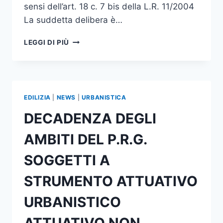
sensi dell’art. 18 c. 7 bis della L.R. 11/2004
La suddetta delibera è…
DECADENZA
LEGGI DI PIÙ
DEGLI
AMBITI
DEL
P.R.G.
SOGGETTI
EDILIZIA
|
NEWS
|
URBANISTICA
A
STRUMENTO
DECADENZA DEGLI
ATTUATIVO
URBANISTICO
AMBITI DEL P.R.G.
ATTUATIVO
NON
SOGGETTI A
ANCORA
APPROVATI
STRUMENTO ATTUATIVO
URBANISTICO
ATTUATIVO NON