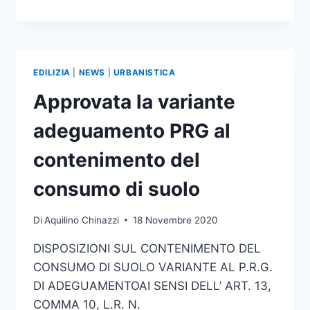
DEGLI
AMBITI
DEL
P.R.G.
SOGGETTI
EDILIZIA
|
NEWS
|
URBANISTICA
A
STRUMENTO
Approvata la variante
ATTUATIVO
URBANISTICO
adeguamento PRG al
ATTUATIVO
NON
contenimento del
ANCORA
APPROVATI
consumo di suolo
Di
Aquilino Chinazzi
18 Novembre 2020
DISPOSIZIONI SUL CONTENIMENTO DEL
CONSUMO DI SUOLO VARIANTE AL P.R.G.
DI ADEGUAMENTOAI SENSI DELL’ ART. 13,
COMMA 10, L.R. N.