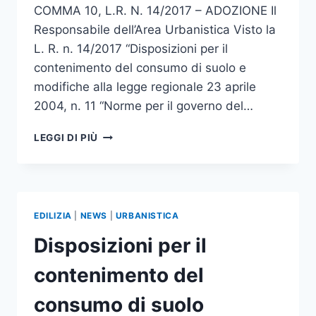
COMMA 10, L.R. N. 14/2017 – ADOZIONE Il
Responsabile dell’Area Urbanistica Visto la
L. R. n. 14/2017 “Disposizioni per il
contenimento del consumo di suolo e
modifiche alla legge regionale 23 aprile
2004, n. 11 “Norme per il governo del…
ADOTTATA
LEGGI DI PIÙ
LA
VARIANTE
ADEGUAMENTO
PRG
AL
EDILIZIA
|
NEWS
|
URBANISTICA
CONTENIMENTO
DEL
Disposizioni per il
CONSUMO
DI
contenimento del
SUOLO
consumo di suolo