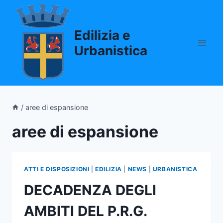
Salta
al
Edilizia e
contenuto
Urbanistica
/
aree di espansione
aree di espansione
ATTI E DISPOSIZIONI
|
EDILIZIA
|
NEWS
|
URBANISTICA
DECADENZA DEGLI
AMBITI DEL P.R.G.