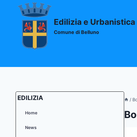
Salta
al
contenuto
Edilizia e Urbanistica
Comune di Belluno
EDILIZIA
/
Bo
Bo
Home
News