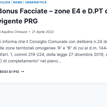
DILIZIA
|
NEWS
|
URBANISTICA
Bonus Facciate – zone E4 e D.PT
vigente PRG
i
Aquilino Chinazzi
21 Aprile 2022
i informa che il Consiglio Comunale con delibera n.24 d
lle zone territoriali omogenee “A” e “B” di cui al d.m. 144
ll’art. 1, commi 219-224, della legge 27 dicembre 2019, 
D di completamento” nel piano…
BONUS
EGGI DI PIÙ
FACCIATE
–
ZONE
E4
E
D.PT
DI