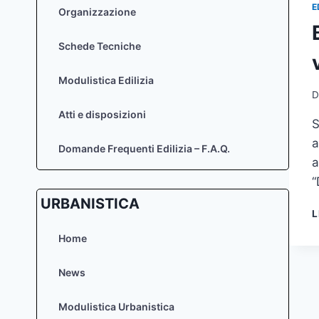
E
Organizzazione
Schede Tecniche
Modulistica Edilizia
D
Atti e disposizioni
S
a
Domande Frequenti Edilizia – F.A.Q.
a
“
URBANISTICA
L
Home
News
Modulistica Urbanistica