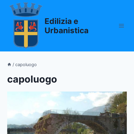
Salta
al
Edilizia e
contenuto
Urbanistica
/
capoluogo
capoluogo