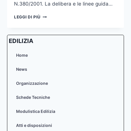
N.380/2001. La delibera e le linee guida…
CONTRIBUTO
LEGGI DI PIÙ
STRAORDINARIO
NEI
PROVVEDIMENTI
EDILIZIA
IN
VARIANTE
O
Home
DEROGA
URBANISTICA
News
–
APPROVAZIONE
Organizzazione
LINEE
GUIDA
PER
Schede Tecniche
L’APPLICAZIONE
E
Modulistica Edilizia
IL
CALCOLO.
Atti e disposizioni