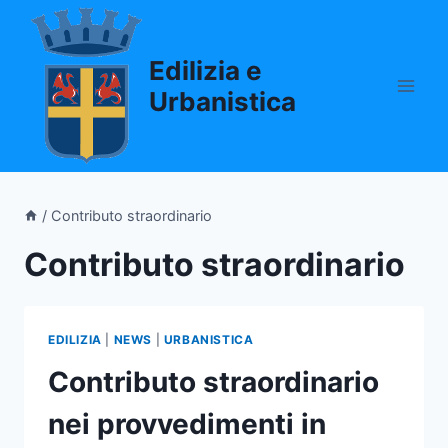
Salta
al
Edilizia e
contenuto
Urbanistica
/
Contributo straordinario
Contributo straordinario
EDILIZIA
|
NEWS
|
URBANISTICA
Contributo straordinario
nei provvedimenti in