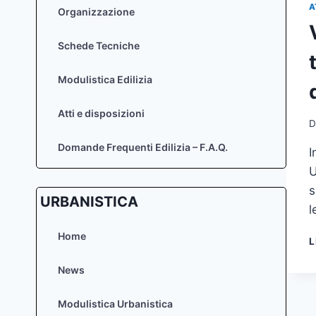
A
Organizzazione
Schede Tecniche
Modulistica Edilizia
Atti e disposizioni
D
Domande Frequenti Edilizia – F.A.Q.
I
U
s
URBANISTICA
l
Home
L
News
Modulistica Urbanistica