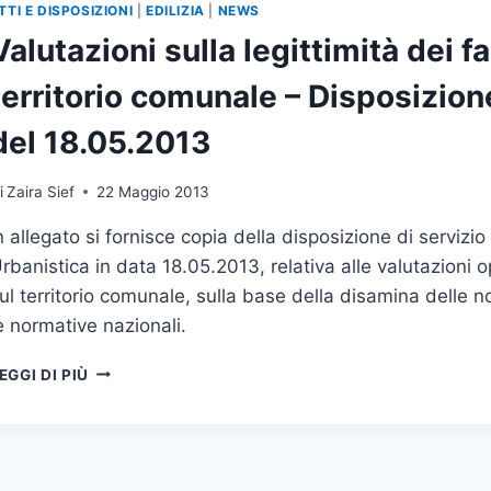
TTI E DISPOSIZIONI
|
EDILIZIA
|
NEWS
Valutazioni sulla legittimità dei f
territorio comunale – Disposizione
del 18.05.2013
i
Zaira Sief
22 Maggio 2013
n allegato si fornisce copia della disposizione di servizio
rbanistica in data 18.05.2013, relativa alle valutazioni op
ul territorio comunale, sulla base della disamina delle 
e normative nazionali.
VALUTAZIONI
EGGI DI PIÙ
SULLA
LEGITTIMITÀ
DEI
FABBRICATI
PRESENTI