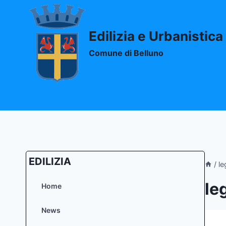
Salta
al
contenuto
Edilizia e Urbanistica
Comune di Belluno
EDILIZIA
/
le
le
Home
News