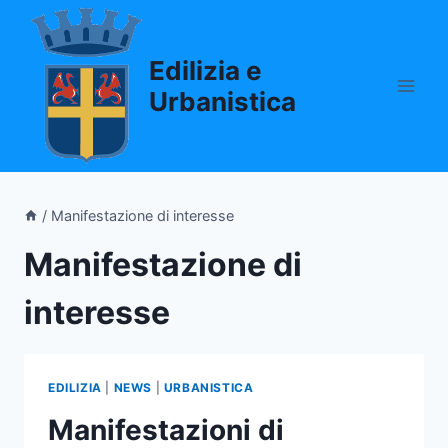
Salta
al
Edilizia e
contenuto
Urbanistica
/
Manifestazione di interesse
Manifestazione di
interesse
EDILIZIA
|
NEWS
|
URBANISTICA
Manifestazioni di