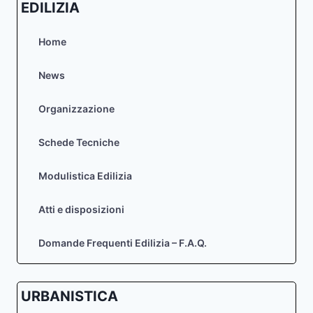
EDILIZIA
L’UNA
ALLA
RACCOLTA
Home
DI
CANDIDATURE
News
PER
LA
Organizzazione
REDAZIONE
DEL
PEBA-
Schede Tecniche
PAU
E
Modulistica Edilizia
L’ALTRA
DEL
Atti e disposizioni
PGTU-
PUMS
Domande Frequenti Edilizia – F.A.Q.
URBANISTICA