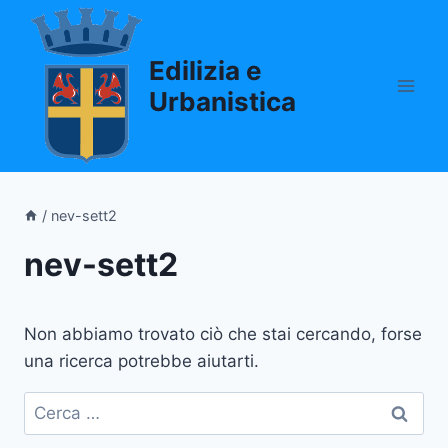
Salta
al
Edilizia e
contenuto
Urbanistica
/
nev-sett2
nev-sett2
Non abbiamo trovato ciò che stai cercando, forse
una ricerca potrebbe aiutarti.
Ricerca
per: