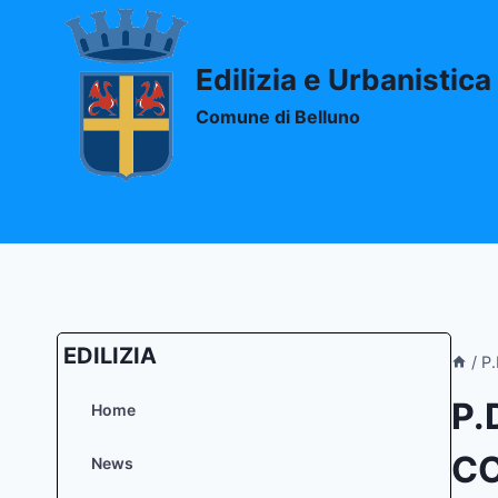
Salta
al
contenuto
Edilizia e Urbanistica
Comune di Belluno
EDILIZIA
/
P.
P.
Home
CO
News