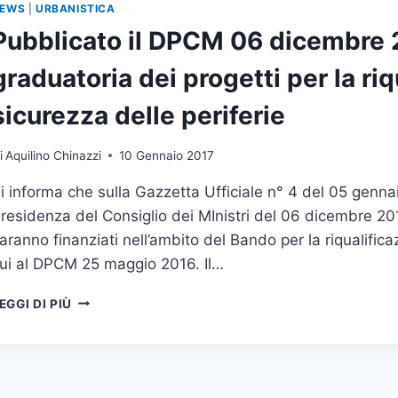
EWS
|
URBANISTICA
Pubblicato il DPCM 06 dicembre 
graduatoria dei progetti per la ri
sicurezza delle periferie
i
Aquilino Chinazzi
10 Gennaio 2017
i informa che sulla Gazzetta Ufficiale n° 4 del 05 genna
residenza del Consiglio dei MInistri del 06 dicembre 20
aranno finanziati nell’ambito del Bando per la riqualifica
ui al DPCM 25 maggio 2016. Il…
PUBBLICATO
EGGI DI PIÙ
IL
DPCM
06
DICEMBRE
2016