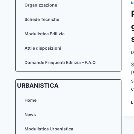
N
Organizzazione
Schede Tecniche
Modulistica Edilizia
Atti e disposizioni
D
Domande Frequenti Edilizia – F.A.Q.
S
P
s
URBANISTICA
c
Home
L
News
Modulistica Urbanistica