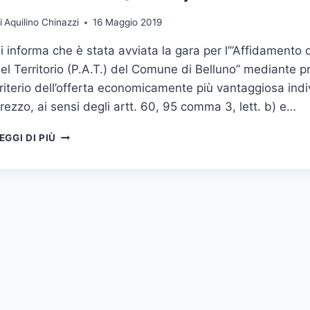
i
Aquilino Chinazzi
16 Maggio 2019
i informa che è stata avviata la gara per l’”Affidamento 
el Territorio (P.A.T.) del Comune di Belluno” mediante 
riterio dell’offerta economicamente più vantaggiosa indi
rezzo, ai sensi degli artt. 60, 95 comma 3, lett. b) e…
AFFIDAMENTO
EGGI DI PIÙ
DELL’INCARICO
DI
REDAZIONE
DEL
PIANO
DI
ASSETTO
DEL
TERRITORIO
(P.A.T.)
DEL
COMUNE