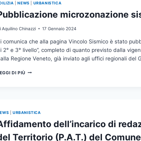
DILIZIA
|
NEWS
|
URBANISTICA
Pubblicazione microzonazione sism
i
Aquilino Chinazzi
17 Gennaio 2024
i comunica che alla pagina Vincolo Sismico è stato pubb
i 2° e 3° livello”, completo di quanto previsto dalla vig
alla Regione Veneto, già inviato agli uffici regionali del
PUBBLICAZIONE
EGGI DI PIÙ
MICROZONAZIONE
SISMICA
LIVELLO
2
E
3
EWS
|
URBANISTICA
Affidamento dell’incarico di reda
del Territorio (P.A.T.) del Comune