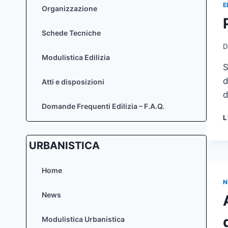
E
Organizzazione
Schede Tecniche
D
Modulistica Edilizia
S
d
Atti e disposizioni
d
Domande Frequenti Edilizia – F.A.Q.
L
URBANISTICA
Home
N
News
Modulistica Urbanistica