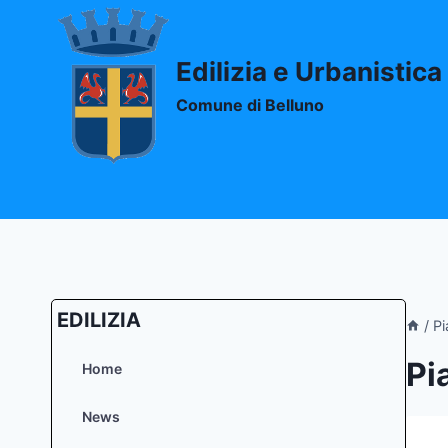
Salta
al
contenuto
Edilizia e Urbanistica
Comune di Belluno
EDILIZIA
/
Pi
Pi
Home
News