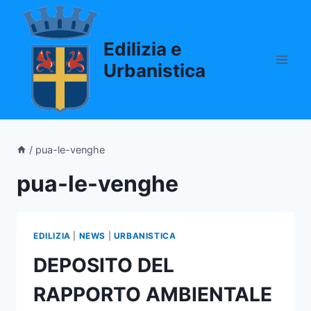
Salta
al
Edilizia e
contenuto
Urbanistica
/
pua-le-venghe
pua-le-venghe
EDILIZIA
|
NEWS
|
URBANISTICA
DEPOSITO DEL
RAPPORTO AMBIENTALE