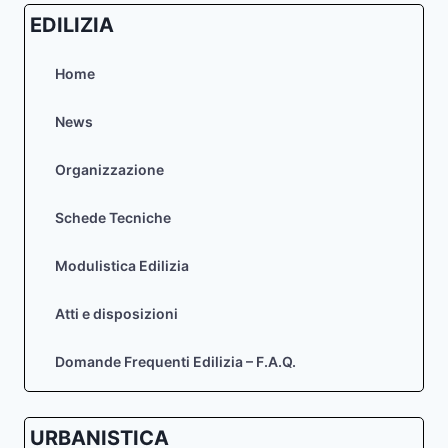
AMBIENTALE
EDILIZIA
E
DELLA
SINTESI
Home
NON
TECNICA
News
RELATIVI
ALLA
Organizzazione
VALUTAZIONE
AMBIENTALE
STRATEGICA
Schede Tecniche
(VAS)
DEL
Modulistica Edilizia
PIANO
URBANISTICO
Atti e disposizioni
ATTUATIVO
DI
INIZIATIVA
Domande Frequenti Edilizia – F.A.Q.
PRIVATA
IN
LOCALITA’
URBANISTICA
LE