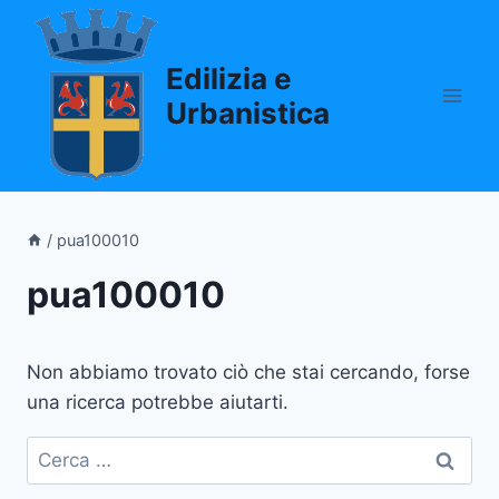
Salta
al
Edilizia e
contenuto
Urbanistica
/
pua100010
pua100010
Non abbiamo trovato ciò che stai cercando, forse
una ricerca potrebbe aiutarti.
Ricerca
per: