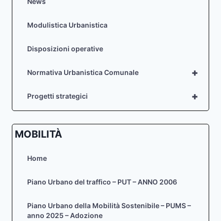
News
522-
524-
Modulistica Urbanistica
525-
526-
Disposizioni operative
841-
866
[CODICE
+
Normativa Urbanistica Comunale
PUA
100126-
+
Progetti strategici
V02]
MOBILITÀ
Home
Piano Urbano del traffico – PUT – ANNO 2006
Piano Urbano della Mobilità Sostenibile – PUMS –
anno 2025 – Adozione