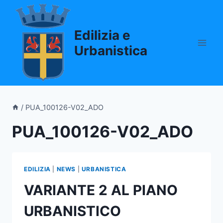
Salta
al
Edilizia e
contenuto
Urbanistica
/
PUA_100126-V02_ADO
PUA_100126-V02_ADO
EDILIZIA
|
NEWS
|
URBANISTICA
VARIANTE 2 AL PIANO
URBANISTICO