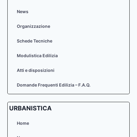
COL
CAVALIER
News
SITO
IN
Organizzazione
VIA
COL
CAVALIER
Schede Tecniche
SU
AREA
Modulistica Edilizia
CENSITA
AL
Atti e disposizioni
FOGLIO
86
MAPPALI
Domande Frequenti Edilizia – F.A.Q.
77-
78-
79-
URBANISTICA
80-
349-
443-
Home
444-
521-