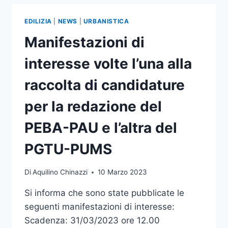
SOSTENIBILE
(PUMS)
EDILIZIA
|
NEWS
|
URBANISTICA
E
AGGIORNAMENTO
Manifestazioni di
DEL
PIANO
interesse volte l’una alla
GENERALE
DEL
raccolta di candidature
TRAFFICO
URBANO
per la redazione del
(PGTU)
–
PEBA-PAU e l’altra del
AGGIORNAMENTO
2025
PGTU-PUMS
–
ADOZIONE
Di
Aquilino Chinazzi
10 Marzo 2023
Si informa che sono state pubblicate le
seguenti manifestazioni di interesse:
Scadenza: 31/03/2023 ore 12.00