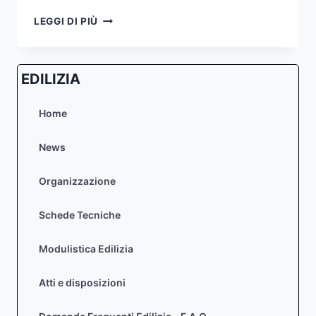
MANIFESTAZIONI
LEGGI DI PIÙ
DI
INTERESSE
VOLTE
EDILIZIA
L’UNA
ALLA
RACCOLTA
Home
DI
CANDIDATURE
News
PER
LA
Organizzazione
REDAZIONE
DEL
PEBA-
Schede Tecniche
PAU
E
Modulistica Edilizia
L’ALTRA
DEL
Atti e disposizioni
PGTU-
PUMS