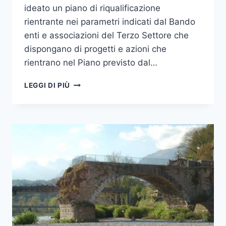
ideato un piano di riqualificazione
rientrante nei parametri indicati dal Bando
enti e associazioni del Terzo Settore che
dispongano di progetti e azioni che
rientrano nel Piano previsto dal…
MANIFESTAZIONE
LEGGI DI PIÙ
DI
INTERESSE
PER
LA
PARTECIPAZIONE
AL
“PROGRAMMA
INNOVATIVO
NAZIONALE
PER
LA
QUALITÀ
DELL’ABITARE”