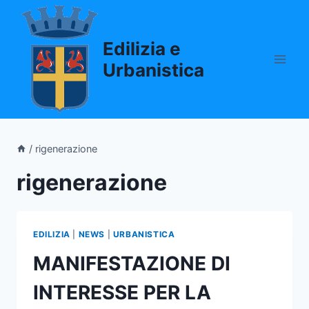
Salta
al
Edilizia e
contenuto
Urbanistica
/
rigenerazione
rigenerazione
EDILIZIA
|
NEWS
|
URBANISTICA
MANIFESTAZIONE DI
INTERESSE PER LA