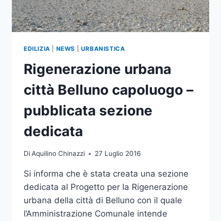
(PINQUA)
DEL
COMUNE
DI
BELLUNO
EDILIZIA
|
NEWS
|
URBANISTICA
Rigenerazione urbana
città Belluno capoluogo –
pubblicata sezione
dedicata
Di
Aquilino Chinazzi
27 Luglio 2016
Si informa che è stata creata una sezione
dedicata al Progetto per la Rigenerazione
urbana della città di Belluno con il quale
l’Amministrazione Comunale intende