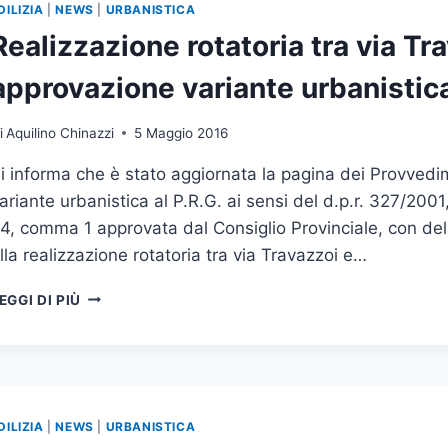
DILIZIA
|
NEWS
|
URBANISTICA
Realizzazione rotatoria tra via Tr
approvazione variante urbanistica
i
Aquilino Chinazzi
5 Maggio 2016
i informa che è stato aggiornata la pagina dei Provvedimen
ariante urbanistica al P.R.G. ai sensi del d.p.r. 327/2001
4, comma 1 approvata dal Consiglio Provinciale, con del
lla realizzazione rotatoria tra via Travazzoi e…
REALIZZAZIONE
EGGI DI PIÙ
ROTATORIA
TRA
VIA
TRAVAZZOI
E
VIA
DILIZIA
|
NEWS
|
URBANISTICA
GREGORIO