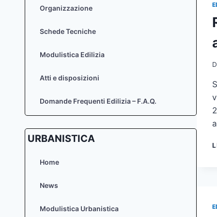
E
Organizzazione
Schede Tecniche
Modulistica Edilizia
D
Atti e disposizioni
S
v
Domande Frequenti Edilizia – F.A.Q.
2
a
URBANISTICA
L
Home
News
E
Modulistica Urbanistica