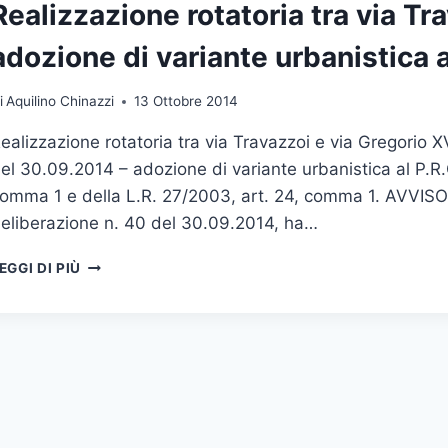
Realizzazione rotatoria tra via Tr
XVI
–
adozione di variante urbanistica a
APPROVAZIONE
VARIANTE
URBANISTICA
i
Aquilino Chinazzi
13 Ottobre 2014
AL
ealizzazione rotatoria tra via Travazzoi e via Gregorio 
P.R.G.
el 30.09.2014 – adozione di variante urbanistica al P.R.G
omma 1 e della L.R. 27/2003, art. 24, comma 1. AVVISO
eliberazione n. 40 del 30.09.2014, ha…
REALIZZAZIONE
EGGI DI PIÙ
ROTATORIA
TRA
VIA
TRAVAZZOI
E
VIA
GREGORIO
XVI