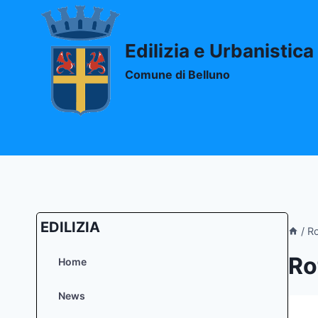
Salta
al
contenuto
Edilizia e Urbanistica
Comune di Belluno
EDILIZIA
/
Ro
Ro
Home
News