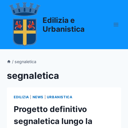
Salta
al
Edilizia e
contenuto
Urbanistica
/
segnaletica
segnaletica
EDILIZIA
|
NEWS
|
URBANISTICA
Progetto definitivo
segnaletica lungo la