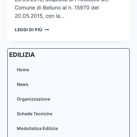
Comune di Belluno al n. 15970 del
20.05.2015, con la…
PROGETTO
LEGGI DI PIÙ
DEFINITIVO
SEGNALETICA
LUNGO
EDILIZIA
LA
CICLOVIA
MONACO/VENEZIA
Home
–
CONVOCAZIONE
News
CONFERENZA
DEI
Organizzazione
SERVIZI
DECISORIA
Schede Tecniche
Modulistica Edilizia