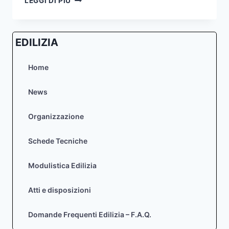
LEGGI DI PIÙ
S.S.50
BELLUNO-
MAS
EDILIZIA
1°
STRALCIO
–
Home
VARIANTE
SOVRAPPASSO
News
FERROVIARIO
–
Organizzazione
CONVOCAZIONE
CONFERENZA
DEI
Schede Tecniche
SERVIZI
Modulistica Edilizia
Atti e disposizioni
Domande Frequenti Edilizia – F.A.Q.