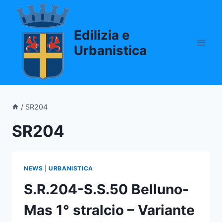
Salta
al
Edilizia e
contenuto
Urbanistica
/
SR204
SR204
NEWS
|
URBANISTICA
S.R.204-S.S.50 Belluno-
Mas 1° stralcio – Variante