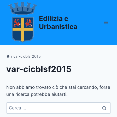
Salta
al
Edilizia e
contenuto
Urbanistica
/
var-cicblsf2015
var-cicblsf2015
Non abbiamo trovato ciò che stai cercando, forse
una ricerca potrebbe aiutarti.
Ricerca
per: