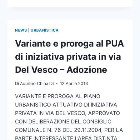
E
PROROGA
AL
PUA
DI
NEWS
|
URBANISTICA
INIZIATIVA
PRIVATA
Variante e proroga al PUA
IN
VIA
di iniziativa privata in via
DEL
VESCO
Del Vesco – Adozione
–
APPROVAZIONE
Di
Aquilino Chinazzi
12 Aprile 2013
VARIANTE E PROROGA AL PIANO
URBANISTICO ATTUATIVO DI INIZIATIVA
PRIVATA IN VIA DEL VESCO, APPROVATO
CON DELIBERAZIONE DEL CONSIGLIO
COMUNALE N. 76 DEL 29.11.2004, PER LA
PARTE INTERESSANTE L’AREA DISTINTA