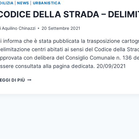
DILIZIA
|
NEWS
|
URBANISTICA
CODICE DELLA STRADA – DELIMI
i
Aquilino Chinazzi
20 Settembre 2021
i informa che è stata pubblicata la trasposizione cartogra
elimitazione centri abitati ai sensi del Codice della Str
pprovata con delibera del Consiglio Comunale n. 136 d
ssere consultata alla pagina dedicata. 20/09/2021
CODICE
EGGI DI PIÙ
DELLA
STRADA
–
DELIMITAZIONE
CENTRI
ABITATI