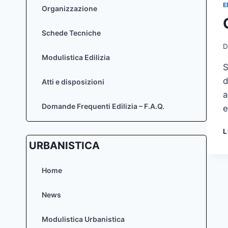
E
Organizzazione
Schede Tecniche
D
Modulistica Edilizia
S
d
Atti e disposizioni
a
Domande Frequenti Edilizia – F.A.Q.
e
L
URBANISTICA
Home
News
Modulistica Urbanistica