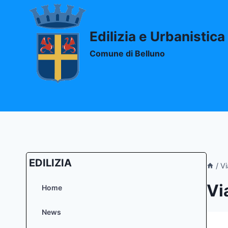
Salta
al
contenuto
Edilizia e Urbanistica
Comune di Belluno
EDILIZIA
/
Vi
Vi
Home
News