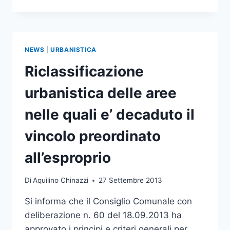
DI
INTERESSE
PER
LA
RICHIESTA
NEWS
|
URBANISTICA
DI
RICLASSIFICAZIONE
Riclassificazione
DELLE
AREE
urbanistica delle aree
BIANCHE
nelle quali e’ decaduto il
vincolo preordinato
all’esproprio
Di
Aquilino Chinazzi
27 Settembre 2013
Si informa che il Consiglio Comunale con
deliberazione n. 60 del 18.09.2013 ha
approvato i principi e criteri generali per