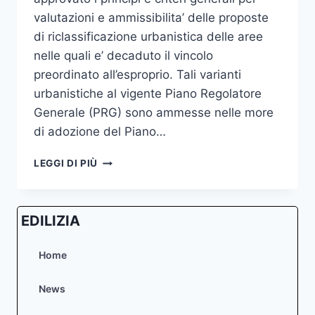
valutazioni e ammissibilita’ delle proposte
di riclassificazione urbanistica delle aree
nelle quali e’ decaduto il vincolo
preordinato all’esproprio. Tali varianti
urbanistiche al vigente Piano Regolatore
Generale (PRG) sono ammesse nelle more
di adozione del Piano…
RICLASSIFICAZIONE
LEGGI DI PIÙ
URBANISTICA
DELLE
AREE
EDILIZIA
NELLE
QUALI
E’
Home
DECADUTO
IL
News
VINCOLO
PREORDINATO