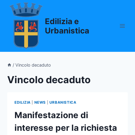
Salta
al
Edilizia e
contenuto
Urbanistica
/
Vincolo decaduto
Vincolo decaduto
EDILIZIA
|
NEWS
|
URBANISTICA
Manifestazione di
interesse per la richiesta