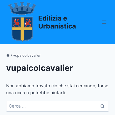
Salta
al
Edilizia e
contenuto
Urbanistica
/
vupaicolcavalier
vupaicolcavalier
Non abbiamo trovato ciò che stai cercando, forse
una ricerca potrebbe aiutarti.
Ricerca
per: