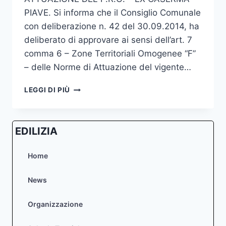
PIAVE. Si informa che il Consiglio Comunale
con deliberazione n. 42 del 30.09.2014, ha
deliberato di approvare ai sensi dell’art. 7
comma 6 – Zone Territoriali Omogenee “F”
– delle Norme di Attuazione del vigente…
MODIFICA
LEGGI DI PIÙ
DESTINAZIONE
SPECIFICA
ZONA
EDILIZIA
TERRITORIALE
OMOGENEA
“F”
Home
AREA
DELLA
News
“EX
CASERMA
Organizzazione
PIAVE”