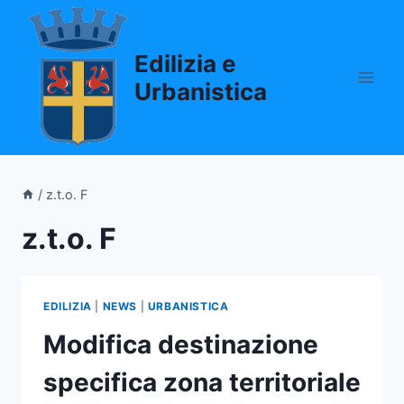
Salta
al
Edilizia e
contenuto
Urbanistica
/
z.t.o. F
z.t.o. F
EDILIZIA
|
NEWS
|
URBANISTICA
Modifica destinazione
specifica zona territoriale