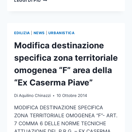
LEGGI DI PIÙ
DESTINAZIONE
SPECIFICA
ZONA
TERRITORIALE
OMOGENEA
EDILIZIA
|
NEWS
|
URBANISTICA
“F”
AREE
Modifica destinazione
IN
LOCALITÀ
specifica zona territoriale
PRA
DE
omogenea “F” area della
LUNI
E
“Ex Caserma Piave”
PIAZZALE
DEL
Di
Aquilino Chinazzi
10 Ottobre 2014
NEVEGAL
MODIFICA DESTINAZIONE SPECIFICA
ZONA TERRITORIALE OMOGENEA “F”- ART.
7 COMMA 6 DELLE NORME TECNICHE
ATTUAZIONE DEL P.R.G. – EX CASERMA