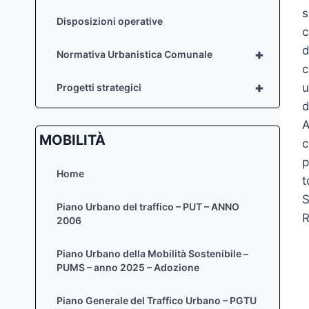
s
Disposizioni operative
c
d
+
Normativa Urbanistica Comunale
c
+
u
Progetti strategici
d
A
MOBILITÀ
c
p
Home
t
S
Piano Urbano del traffico – PUT – ANNO
R
2006
Piano Urbano della Mobilità Sostenibile –
PUMS – anno 2025 – Adozione
Piano Generale del Traffico Urbano – PGTU