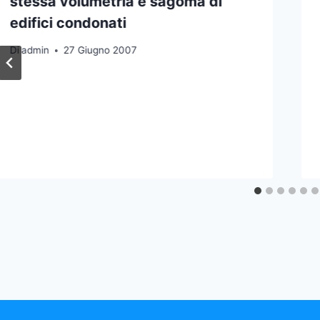
stessa volumetria e sagoma di
edifici condonati
Di
admin
27 Giugno 2007