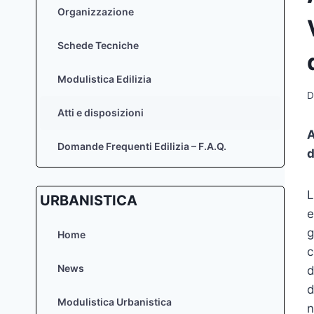
Organizzazione
Schede Tecniche
Modulistica Edilizia
D
Atti e disposizioni
A
Domande Frequenti Edilizia – F.A.Q.
d
L
URBANISTICA
e
g
Home
c
News
d
d
Modulistica Urbanistica
n