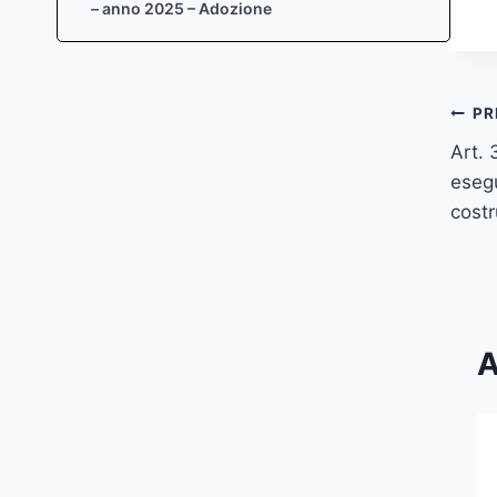
– anno 2025 – Adozione
Na
PR
Art. 
art
esegu
costr
A
Valutazioni sulla legittimità dei