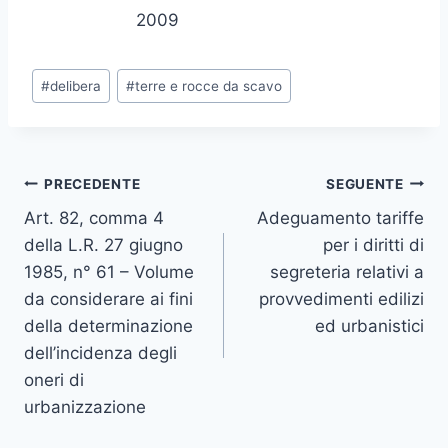
2009
Tag
#
delibera
#
terre e rocce da scavo
articolo:
Navigazione
PRECEDENTE
SEGUENTE
Art. 82, comma 4
Adeguamento tariffe
articoli
della L.R. 27 giugno
per i diritti di
1985, n° 61 – Volume
segreteria relativi a
da considerare ai fini
provvedimenti edilizi
della determinazione
ed urbanistici
dell’incidenza degli
oneri di
urbanizzazione