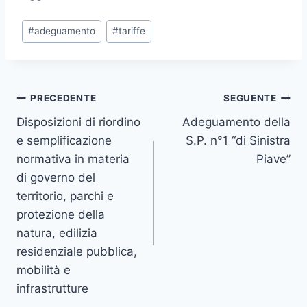
Tag
#
adeguamento
#
tariffe
articolo:
Navigazione
PRECEDENTE
SEGUENTE
Disposizioni di riordino
Adeguamento della
articoli
e semplificazione
S.P. n°1 “di Sinistra
normativa in materia
Piave”
di governo del
territorio, parchi e
protezione della
natura, edilizia
residenziale pubblica,
mobilità e
infrastrutture