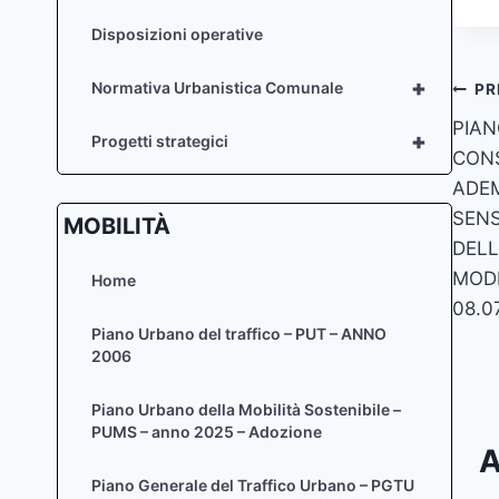
Disposizioni operative
+
Na
Normativa Urbanistica Comunale
PR
PIAN
art
+
Progetti strategici
CONS
ADEM
SENS
MOBILITÀ
DELL
MODI
Home
08.0
Piano Urbano del traffico – PUT – ANNO
2006
Piano Urbano della Mobilità Sostenibile –
PUMS – anno 2025 – Adozione
A
Piano Generale del Traffico Urbano – PGTU