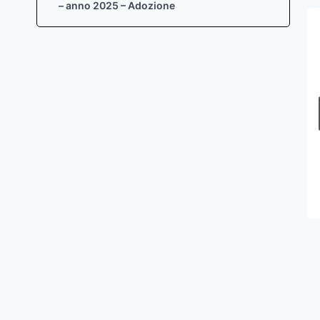
– anno 2025 – Adozione
aprile 2016 – Elenco
autorizzazioni paesaggistiche –
art. 146 D.Lgs. 42/04
Di
Zaira Sief
9 Maggio 2016