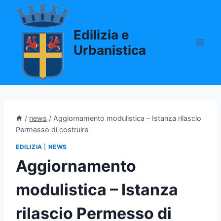
Salta
al
Edilizia e
contenuto
Urbanistica
/
news
/
Aggiornamento modulistica – Istanza rilascio
Permesso di costruire
EDILIZIA
|
NEWS
Aggiornamento
modulistica – Istanza
rilascio Permesso di