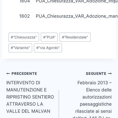
1604
PUA_Chiesurazza_VAR_Adozione_inq
1602
PUA_Chiesurazza_VAR_Adozione_mani
Tag
#
"Chiesurazza"
#
"PUA"
#
"Residenziale"
articolo:
#
"Variante"
#
"via Agordo"
Navigazione
PRECEDENTE
SEGUENTE
INTERVENTO DI
Febbraio 2013 –
articoli
MANUTENZIONE E
Elenco delle
RIPRISTINO SENTIERO
autorizzazioni
ATTRAVERSO LA
paesaggistiche
VALLE DEL MALVAN
rilasciate ai sensi