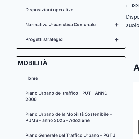
Na
PR
Disposizioni operative
Dispo
art
+
Normativa Urbanistica Comunale
suol
+
Progetti strategici
MOBILITÀ
A
Home
Piano Urbano del traffico – PUT – ANNO
gennaio 2016 – Elenco
2006
autorizzazioni paesaggistiche –
art. 146 D.Lgs. 42/04
Piano Urbano della Mobilità Sostenibile –
PUMS – anno 2025 – Adozione
Di
Zaira Sief
2 Febbraio 2016
Piano Generale del Traffico Urbano – PGTU