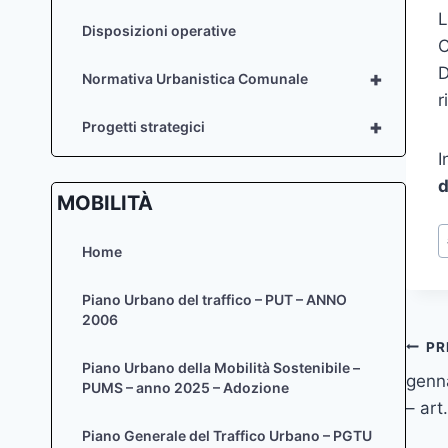
L
Disposizioni operative
C
D
+
Normativa Urbanistica Comunale
r
+
Progetti strategici
I
d
MOBILITÀ
T
Home
a
Piano Urbano del traffico – PUT – ANNO
2006
Na
PR
Piano Urbano della Mobilità Sostenibile –
genna
art
PUMS – anno 2025 – Adozione
– art
Piano Generale del Traffico Urbano – PGTU