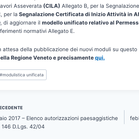
avori Asseverata
(CILA)
Allegato B, per la Segnalazione C
, per la
Segnalazione Certificata di Inizio Attività in 
, di aggiornare il
modello unificato relativo al Permess
iferimenti normativi Allegato E.
n attesa della pubblicazione dei nuovi moduli su questo sito
ella Regione Veneto e precisamente
qui.
ag
#
modulistica unificata
rticolo:
vigazione
ECEDENTE
io 2017 – Elenco autorizzazioni paesaggistiche
feb
icoli
. 146 D.Lgs. 42/04