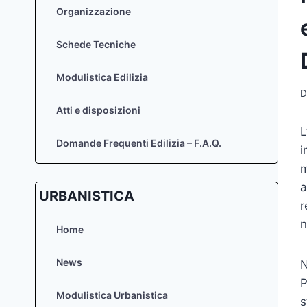
Organizzazione
Schede Tecniche
Modulistica Edilizia
D
Atti e disposizioni
L
Domande Frequenti Edilizia – F.A.Q.
i
m
a
URBANISTICA
r
n
Home
News
N
P
Modulistica Urbanistica
s