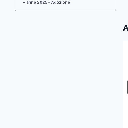
– anno 2025 – Adozione
A
novembre 2014 – Elenco
autorizzazioni paesaggistiche –
art. 146 D.Lgs. 42/04
Di
Zaira Sief
4 Dicembre 2014