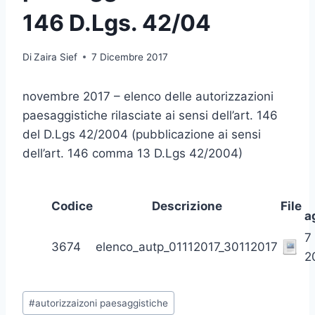
146 D.Lgs. 42/04
Di
Zaira Sief
7 Dicembre 2017
novembre 2017 – elenco delle autorizzazioni
paesaggistiche rilasciate ai sensi dell’art. 146
del D.Lgs 42/2004 (pubblicazione ai sensi
dell’art. 146 comma 13 D.Lgs 42/2004)
Codice
Descrizione
File
a
7
3674
elenco_autp_01112017_30112017
2
Tag
#
autorizzaizoni paesaggistiche
articolo: