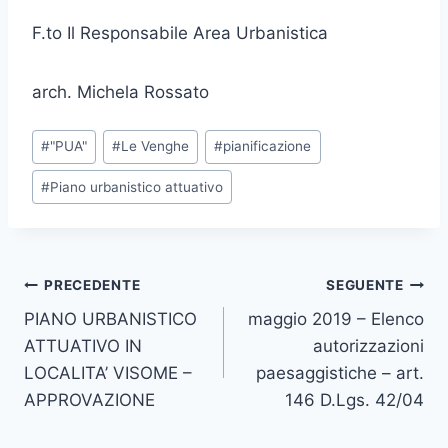
F.to Il Responsabile Area Urbanistica
arch. Michela Rossato
Tag
#
"PUA"
#
Le Venghe
#
pianificazione
articolo:
#
Piano urbanistico attuativo
Navigazione
PRECEDENTE
SEGUENTE
PIANO URBANISTICO
maggio 2019 – Elenco
articoli
ATTUATIVO IN
autorizzazioni
LOCALITA’ VISOME –
paesaggistiche – art.
APPROVAZIONE
146 D.Lgs. 42/04