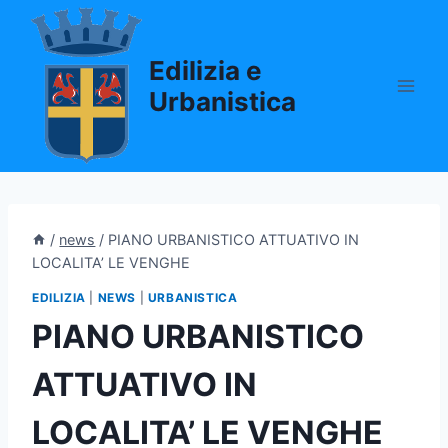
Salta
al
Edilizia e
contenuto
Urbanistica
/
news
/
PIANO URBANISTICO ATTUATIVO IN
LOCALITA’ LE VENGHE
EDILIZIA
|
NEWS
|
URBANISTICA
PIANO URBANISTICO
ATTUATIVO IN
LOCALITA’ LE VENGHE