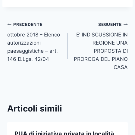
Navigazione
PRECEDENTE
SEGUENTE
ottobre 2018 – Elenco
E’ INDISCUSSIONE IN
articoli
autorizzazioni
REGIONE UNA
paesaggistiche – art.
PROPOSTA DI
146 D.Lgs. 42/04
PROROGA DEL PIANO
CASA
Articoli simili
PUA di iniziativa privata in località