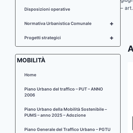
art
– art
Disposizioni operative
+
Normativa Urbanistica Comunale
+
Progetti strategici
A
MOBILITÀ
Home
INSTALLAZIONE INSEGNE ED
IMPIANTI PUBBLICITARI – Modello
Piano Urbano del traffico – PUT – ANNO
S.C.I.A.
2006
Di
admin
28 Giugno 2011
Piano Urbano della Mobilità Sostenibile –
PUMS – anno 2025 – Adozione
Piano Generale del Traffico Urbano – PGTU