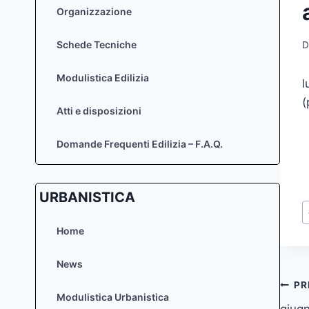
Organizzazione
Schede Tecniche
D
Modulistica Edilizia
l
(
Atti e disposizioni
Domande Frequenti Edilizia – F.A.Q.
URBANISTICA
T
a
Home
News
Na
PR
Modulistica Urbanistica
giugn