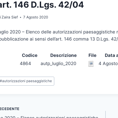
art. 146 D.Lgs. 42/04
i
Zaira Sief
7 Agosto 2020
uglio 2020 – Elenco delle autorizzazioni paesaggistiche ri
pubblicazione ai sensi dell’art. 146 comma 13 D.Lgs. 42
Codice
Descrizione
File
Data 
4864
autp_luglio_2020
4 Agost
ag
#
autorizzazioni paesaggistiche
rticolo:
vigazione
ECEDENTE
o 2020 – Elenco autorizzazioni paesaggistiche